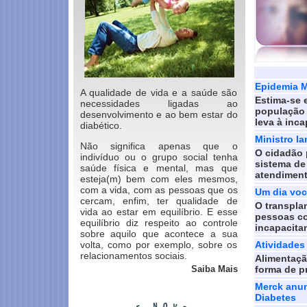
Epidemia M
A qualidade de vida e a saúde são
Estima-se 
necessidades ligadas ao
população 
desenvolvimento e ao bem estar do
leva à inca
diabético.
Ministro l
Não significa apenas que o
O cidadão 
indivíduo ou o grupo social tenha
sistema de
saúde física e mental, mas que
atendiment
esteja(m) bem com eles mesmos,
com a vida, com as pessoas que os
Um dia você
cercam, enfim, ter qualidade de
O transpla
vida ao estar em equilíbrio. E esse
pessoas co
equilíbrio diz respeito ao controle
incapacita
sobre aquilo que acontece a sua
volta, como por exemplo, sobre os
Atividades
relacionamentos sociais.
Alimentação
Saiba Mais
forma de pr
Merck anun
Diabetes